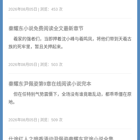
2026年08月05日 | 浏览：453 次
秦耀东小说免费阅读全文最新章节
羲家的强者们，当即押着沈小峰与羲鸣凤，将他们带到天羲古
族的死牢里，暂且关押起来。
2026年08月05日 | 浏览：503 次
秦耀东尹佩姿第9章在线阅读小说完本
但在任特别气势震慑下，全场没有谁竟敢乱动，都乖乖僵在原
地。
2026年08月05日 | 浏览：509 次
仕途红人之暗香涌动尹佩姿秦耀东官途小说全集