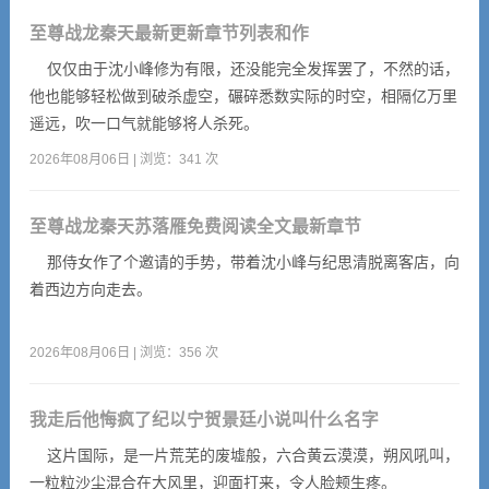
至尊战龙秦天最新更新章节列表和作
仅仅由于沈小峰修为有限，还没能完全发挥罢了，不然的话，
他也能够轻松做到破杀虚空，碾碎悉数实际的时空，相隔亿万里
遥远，吹一口气就能够将人杀死。
2026年08月06日 | 浏览：341 次
至尊战龙秦天苏落雁免费阅读全文最新章节
那侍女作了个邀请的手势，带着沈小峰与纪思清脱离客店，向
着西边方向走去。
2026年08月06日 | 浏览：356 次
我走后他悔疯了纪以宁贺景廷小说叫什么名字
这片国际，是一片荒芜的废墟般，六合黄云漠漠，朔风吼叫，
一粒粒沙尘混合在大风里，迎面打来，令人脸颊生疼。