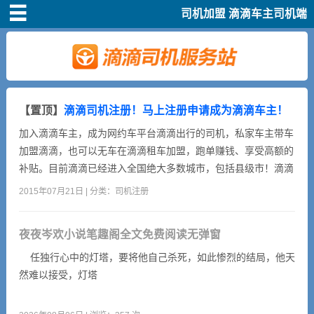
司机加盟
滴滴车主司机端
首页
司机注册
新手指导
【置顶】
滴滴司机注册！马上注册申请成为滴滴车主！
加入滴滴车主，成为网约车平台滴滴出行的司机，私家车主带车
奖励政策
加盟滴滴，也可以无车在滴滴租车加盟，跑单赚钱、享受高额的
补贴。目前滴滴已经进入全国绝大多数城市，包括县级市！滴滴
跑单奖励丰厚，有翻倍奖、保底奖，新司机跑满5单，额外奖励
滴滴车主司机端下
2015年07月21日 | 分类：
司机注册
200块！加盟滴滴快车的益处1、可以利用闲暇时间充实生活。
载
2、可以扩大交际平台。3、可以赚取外快，补贴家用。4、体现
夜夜岑欢小说笔趣阁全文免费阅读无弹窗
强者勇气，实现人生又一次创业！加盟滴滴快车的条件1、拥有
小说短剧
一辆...
任独行心中的灯塔，要将他自己杀死，如此惨烈的结局，他天
然难以接受，灯塔