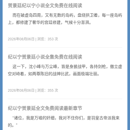
贺景廷纪以宁小说全文免费在线阅读
而在破虚岛四周，又有无数的岛屿，盘绕拱卫着，每一座岛屿
上，都修建了奢华的宫廷修建，气候十分澎湃。
2026年08月06日 | 浏览：353 次
纪以宁贺景廷小说全集免费在线阅读
这一下，沈小峰与万尘峰，皆是身披战甲，各持剑枪，傲立虚
空对峙着，如两尊陈旧的战神比武，画面极端壮丽。
2026年08月06日 | 浏览：355 次
纪以宁贺景延全文免费阅读最新章节
“诸位，我是万墟的奸细，我对不住你们，是羽皇古帝派我来
的。”