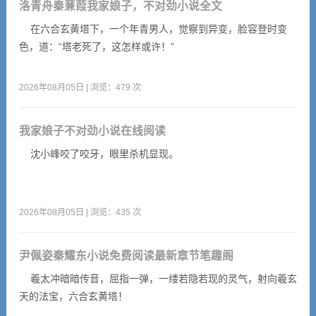
洛青舟秦蒹葭我家娘子，不对劲小说全文
在六合玄黄塔下，一个年青男人，觉察到异变，脸容登时变
色，道：“塔老死了，这怎样或许！”
2026年08月05日 | 浏览：479 次
我家娘子不对劲小说在线阅读
沈小峰咬了咬牙，眼里杀机显现。
2026年08月05日 | 浏览：435 次
尹佩姿秦耀东小说免费阅读最新章节笔趣阁
羲太冲暗暗传音，屈指一弹，一缕若隐若现的灵气，射向羲玄
天的法宝，六合玄黄塔！