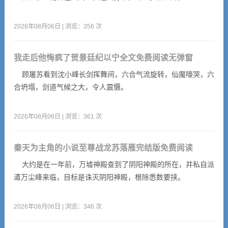
2026年08月06日 | 浏览：356 次
我走后他悔疯了贺景廷纪以宁全文免费阅读无弹窗
顾屠苏看到沈小峰长剑挥舞间，六合气流旋转，仙魔嚎哭，六
合坍塌，剑道气候之大，令人震慑。
2026年08月06日 | 浏览：361 次
秦天为主角的小说至尊战龙苏落雁完结版免费阅读
大约是在一年前，万墟神殿查到了阴阳神殿的所在，并私自派
遣万尘峰来临，目标是诛灭阴阳神殿，根除悉数要挟。
2026年08月06日 | 浏览：346 次