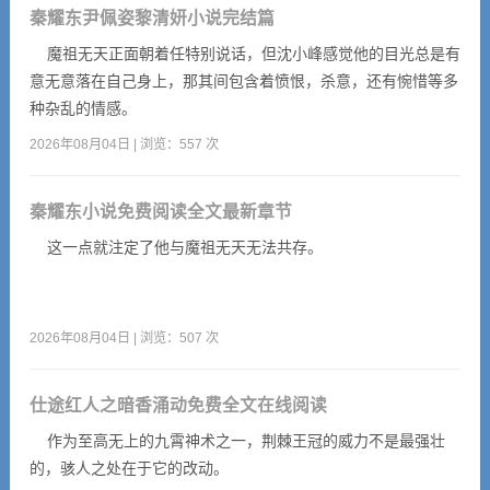
秦耀东尹佩姿黎清妍小说完结篇
魔祖无天正面朝着任特别说话，但沈小峰感觉他的目光总是有
意无意落在自己身上，那其间包含着愤恨，杀意，还有惋惜等多
种杂乱的情感。
2026年08月04日 | 浏览：557 次
秦耀东小说免费阅读全文最新章节
这一点就注定了他与魔祖无天无法共存。
2026年08月04日 | 浏览：507 次
仕途红人之暗香涌动免费全文在线阅读
作为至高无上的九霄神术之一，荆棘王冠的威力不是最强壮
的，骇人之处在于它的改动。