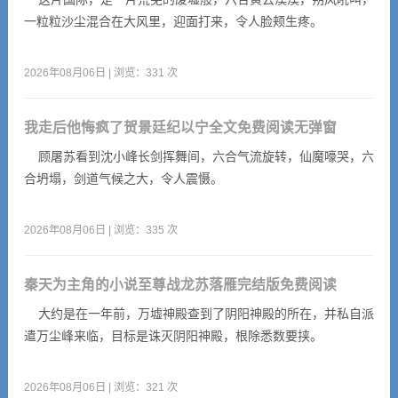
一粒粒沙尘混合在大风里，迎面打来，令人脸颊生疼。
2026年08月06日 | 浏览：331 次
我走后他悔疯了贺景廷纪以宁全文免费阅读无弹窗
顾屠苏看到沈小峰长剑挥舞间，六合气流旋转，仙魔嚎哭，六
合坍塌，剑道气候之大，令人震慑。
2026年08月06日 | 浏览：335 次
秦天为主角的小说至尊战龙苏落雁完结版免费阅读
大约是在一年前，万墟神殿查到了阴阳神殿的所在，并私自派
遣万尘峰来临，目标是诛灭阴阳神殿，根除悉数要挟。
2026年08月06日 | 浏览：321 次