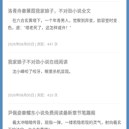
洛青舟秦蒹葭我家娘子，不对劲小说全文
在六合玄黄塔下，一个年青男人，觉察到异变，脸容登时变
色，道：“塔老死了，这怎样或许！”
2026年08月05日 | 浏览：447 次
我家娘子不对劲小说在线阅读
沈小峰咬了咬牙，眼里杀机显现。
2026年08月05日 | 浏览：410 次
尹佩姿秦耀东小说免费阅读最新章节笔趣阁
羲太冲暗暗传音，屈指一弹，一缕若隐若现的灵气，射向羲玄