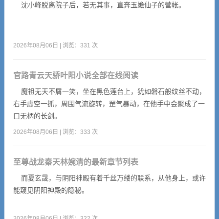
沈小峰脱离院子后，若无其事，直奔玉蟾仙子的营帐。
2026年08月06日 | 浏览：331 次
官路青云天骄叶阳小说全部在线阅读
魔祖无天不屑一笑，坐在黑色莲台上，犹如磐石般纹丝不动，
右手虚空一抓，周围气流旋转，罡气暴动，在他手中会聚成了一
口无柄的长剑。
2026年08月06日 | 浏览：333 次
至尊战龙秦天林婉清的最新章节列表
而夏玄晟，与阴阳神殿有着千丝万缕的联系，从他身上，或许
能窥见阴阳神殿的隐秘。
2026年08月06日 | 浏览：322 次