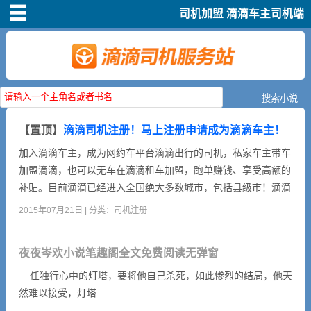
司机加盟
滴滴车主司机端
首页
司机注册
新手指导
【置顶】
滴滴司机注册！马上注册申请成为滴滴车主！
奖励政策
加入滴滴车主，成为网约车平台滴滴出行的司机，私家车主带车
加盟滴滴，也可以无车在滴滴租车加盟，跑单赚钱、享受高额的
滴滴车主司机端下
补贴。目前滴滴已经进入全国绝大多数城市，包括县级市！滴滴
载
跑单奖励丰厚，有翻倍奖、保底奖，新司机跑满5单，额外奖励
2015年07月21日 | 分类：
司机注册
200块！加盟滴滴快车的益处1、可以利用闲暇时间充实生活。
2、可以扩大交际平台。3、可以赚取外快，补贴家用。4、体现
小说短剧
夜夜岑欢小说笔趣阁全文免费阅读无弹窗
强者勇气，实现人生又一次创业！加盟滴滴快车的条件1、拥有
一辆...
任独行心中的灯塔，要将他自己杀死，如此惨烈的结局，他天
然难以接受，灯塔