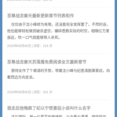
至尊战龙秦天最新更新章节列表和作
仅仅由于沈小峰修为有限，还没能完全发挥罢了，不然的话，
他也能够轻松做到破杀虚空，碾碎悉数实际的时空，相隔亿万里
遥远，吹一口气就能够将人杀死。
2026年08月06日 | 浏览：316 次
至尊战龙秦天苏落雁免费阅读全文最新章节
那侍女作了个邀请的手势，带着沈小峰与纪思清脱离客店，向
着西边方向走去。
2026年08月06日 | 浏览：331 次
我走后他悔疯了纪以宁贺景廷小说叫什么名字
这片国际，是一片荒芜的废墟般，六合黄云漠漠，朔风吼叫，