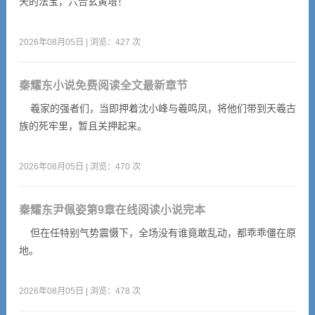
天的法宝，六合玄黄塔！
2026年08月05日 | 浏览：427 次
秦耀东小说免费阅读全文最新章节
羲家的强者们，当即押着沈小峰与羲鸣凤，将他们带到天羲古
族的死牢里，暂且关押起来。
2026年08月05日 | 浏览：470 次
秦耀东尹佩姿第9章在线阅读小说完本
但在任特别气势震慑下，全场没有谁竟敢乱动，都乖乖僵在原
地。
2026年08月05日 | 浏览：478 次