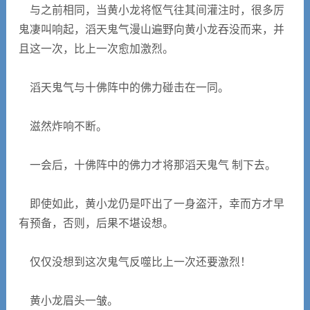
与之前相同，当黄小龙将怄气往其间灌注时，很多厉
鬼凄叫响起，滔天鬼气漫山遍野向黄小龙吞没而来，并
且这一次，比上一次愈加激烈。
滔天鬼气与十佛阵中的佛力碰击在一同。
滋然炸响不断。
一会后，十佛阵中的佛力才将那滔天鬼气 制下去。
即使如此，黄小龙仍是吓出了一身盗汗，幸而方才早
有预备，否则，后果不堪设想。
仅仅没想到这次鬼气反噬比上一次还要激烈！
黄小龙眉头一皱。