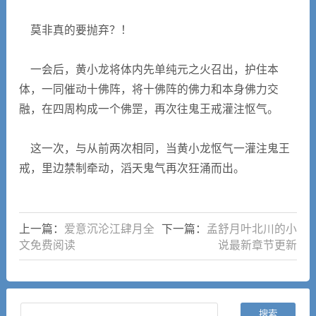
莫非真的要抛弃？！
一会后，黄小龙将体内先单纯元之火召出，护住本
体，一同催动十佛阵，将十佛阵的佛力和本身佛力交
融，在四周构成一个佛罡，再次往鬼王戒灌注怄气。
这一次，与从前两次相同，当黄小龙怄气一灌注鬼王
戒，里边禁制牵动，滔天鬼气再次狂涌而出。
上一篇：
爱意沉沦江肆月全
下一篇：
孟舒月叶北川的小
文免费阅读
说最新章节更新