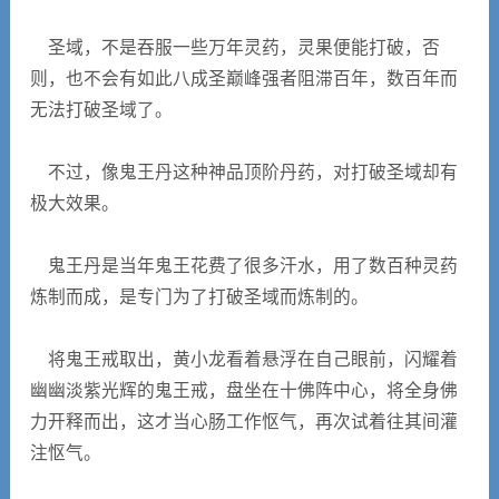
圣域，不是吞服一些万年灵药，灵果便能打破，否
则，也不会有如此八成圣巅峰强者阻滞百年，数百年而
无法打破圣域了。
不过，像鬼王丹这种神品顶阶丹药，对打破圣域却有
极大效果。
鬼王丹是当年鬼王花费了很多汗水，用了数百种灵药
炼制而成，是专门为了打破圣域而炼制的。
将鬼王戒取出，黄小龙看着悬浮在自己眼前，闪耀着
幽幽淡紫光辉的鬼王戒，盘坐在十佛阵中心，将全身佛
力开释而出，这才当心肠工作怄气，再次试着往其间灌
注怄气。