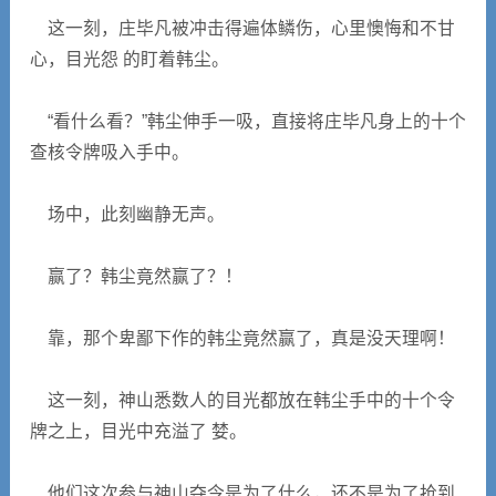
这一刻，庄毕凡被冲击得遍体鳞伤，心里懊悔和不甘
心，目光怨 的盯着韩尘。
“看什么看？”韩尘伸手一吸，直接将庄毕凡身上的十个
查核令牌吸入手中。
场中，此刻幽静无声。
赢了？韩尘竟然赢了？！
靠，那个卑鄙下作的韩尘竟然赢了，真是没天理啊！
这一刻，神山悉数人的目光都放在韩尘手中的十个令
牌之上，目光中充溢了 婪。
他们这次参与神山夺令是为了什么，还不是为了抢到