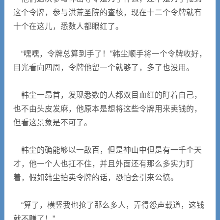
这个令牌，参与洪荒圣院的查核，现在十二个令牌就有
十个在这儿，悉数人都眼红了。
“嘿嘿，令牌总算到手了！”韩尘顺手将一个令牌收好，
目光看向四周，令牌他留一个就够了，多了也没用。
韩尘一昂首，发现悉数的人都双目血红的盯着自己，
也不由头皮发麻，他原本是想将这些令牌用来卖钱的，
但看这景象是不可了。
韩尘的确能够以一敌百，但是神山中但是有一千个天
才，他一个人也扛不住，并且外面还有那么多实力盯
着，假如韩尘拍卖令牌的话，恐怕会引来公愤。
“算了，横竖我也抢了那么多人，弄得怨声载道，这钱
就不赚了！”