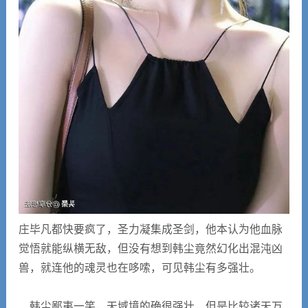
庄毕凡都快要疯了，圣力凝集成圣剑，他本认为他血脉
觉悟就能纵横无敌，但没有想到韩尘竟然幻化出混沌凶
兽，就连他的魂灵也在哆嗦，可见韩尘有多强壮。
韩尘鄙夷一笑，天域境的确很强壮，但是比较诸天万