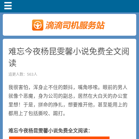
首页
司机注册
新手指导
难忘今夜杨昆雯馨小说免费全文阅
读
奖励政策
追更人数：563人
滴滴车主司机端下
我很害怕，浑身止不住的颤抖，嘴角哆嗦。眼前的男人
载
就像个恶魔，身为公司的副总，居然在大白天的办公室
里想！于是，拼命的挣扎，想要推开他，甚至能用上的
小说短剧
都用上了包括撕咬、踢打。
难忘今夜杨昆雯馨小说免费全文阅读：