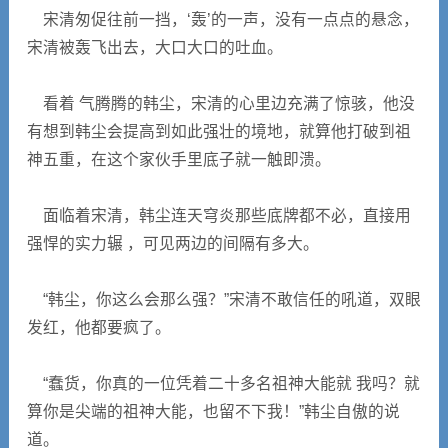
宋清匆促往前一挡，‘轰’的一声，没有一点点的悬念，
宋清被轰飞出去，大口大口的吐血。
看着 气腾腾的韩尘，宋清的心里边充满了惊骇，他没
有想到韩尘会提高到如此强壮的境地，就算他打破到祖
神五重，在这个家伙手里底子就一触即溃。
面临着宋清，韩尘连天穹炎那些底牌都不必，直接用
强悍的实力辗 ，可见两边的间隔有多大。
“韩尘，你这么会那么强？”宋清不敢信任的吼道，双眼
发红，他都要疯了。
“蠢货，你真的一位凭着二十多名祖神大能就 我吗？就
算你是尖端的祖神大能，也留不下我！”韩尘自傲的说
道。