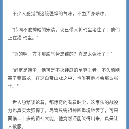
不少人感觉到这股强悍的气味，不由浑身哆嗦。
“传闻不败神殿的宋清，现已带人将韩尘堵住了，他们
正在猎 韩尘。”
“真的啊，方才那股气势是谁的？真是太强壮了！”
“必定是韩尘，他可是不灭神庭的至尊王者，不久前刚
宰了秦霸龙，在这白帝山脉之中，也唯有他才会那么强
壮。”
世人纷繁谈论着，都惊奇的看着韩尘，这家伙的战役
力也真实太强悍了，尽管只需祖神四重境地罢了，可是
面临二十多的祖神大能，他竟然还能笑得出来，真是让
人敬服。