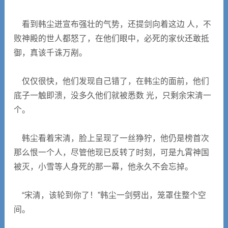
看到韩尘迸宣布强壮的气势，还提剑向着这边 人，不
败神殿的世人都怒了，在他们眼中，必死的家伙还敢抵
御，真该千诛万剐。
仅仅很快，他们发现自己错了，在韩尘的面前，他们
底子一触即溃，没多久他们就被悉数 光，只剩余宋清一
个。
韩尘看着宋清，脸上呈现了一丝狰狞，他仍是榜首次
那么恨一个人，尽管他现已反转了时刻，可是九霄神国
被灭，小雪等人身死的那一幕，他永久不会忘掉。
“宋清，该轮到你了！”韩尘一剑劈出，笼罩住整个空
间。