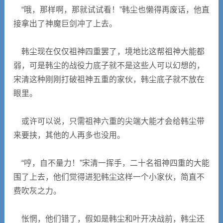
“哦，那样啊，那就试试看！”韩尘也懒得再废话，他直
接拿出了神魔巨剑冲了上去。
韩尘现在仅仅祖神四重罢了，境地比这帮祖神大能都
弱，可是韩尘的战役力底子就不是这些人可以幻想的，
宋清这种刚刚打破祖神五重的家伙，韩尘底子就不放在
眼里。
或许可以说，只需祖神六重的尖端大能才会给韩尘带
来要挟，其他的人再多也没用。
“哼，自不量力！”宋清一挥手，二十名祖神四重的大能
围了上去，他们觉得进犯韩尘这样一个小家伙，简直不
费吹灰之力。
怅惘，他们错了，假如是韩尘和叶开决战前，韩尘还