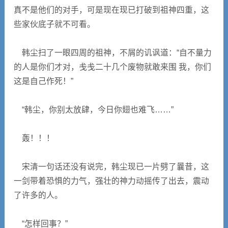
真不是他们的对手，可是现在现已打破到祖神四重，这
些家伙底子就不可看。
韩尘扫了一眼四周的祖神，不屑的讥讽道：“自不量力
的人是你们才对，戋戋二十几个废物就敢来围 我，你们
这是自己作死！”
“韩尘，你别太放肆，今日你翅也难飞……”
轰！！！
宋清一句话还没有说完，韩尘现已一片劈了曩昔，这
一剑带着恐惧的力气，强壮的神力动摇传了出去，震动
了许多的人。
“怎样回事？”