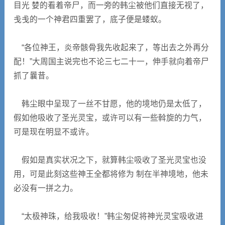
目光 婪的看着帝尸，而一旁的韩尘被他们直接无视了，
戋戋的一个神君四重罢了，底子便是蝼蚁。
“各位神王，炎帝骸骨我先收起来了，等出去之外再分
配！”大周国主说完也不论三七二十一，伸手就向着帝尸
抓了曩昔。
韩尘眼中呈现了一丝不甘愿，他的境地仍是太低了，
假如他吸收了圣光灵宝，或许可以有一些斡旋的力气，
可是现在明显不或许。
假如是真实状况之下，就算韩尘吸收了圣光灵宝也没
用，可是此刻这些神王全都将修为 制在半神境地，他未
必没有一拼之力。
“太极神珠，给我吸收！”韩尘匆促将神光灵宝吸收进