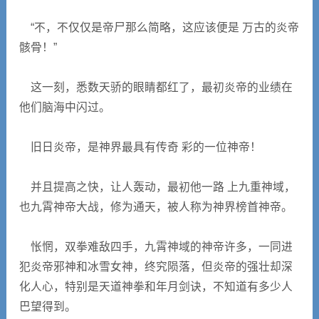
“不，不仅仅是帝尸那么简略，这应该便是 万古的炎帝
骸骨！”
这一刻，悉数天骄的眼睛都红了，最初炎帝的业绩在
他们脑海中闪过。
旧日炎帝，是神界最具有传奇 彩的一位神帝！
并且提高之快，让人轰动，最初他一路 上九重神域，
也九霄神帝大战，修为通天，被人称为神界榜首神帝。
怅惘，双拳难敌四手，九霄神域的神帝许多，一同进
犯炎帝邪神和冰雪女神，终究陨落，但炎帝的强壮却深
化人心，特别是天道神拳和年月剑诀，不知道有多少人
巴望得到。