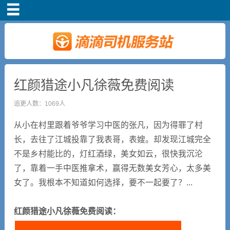
首页
司机注册
新手指导
红颜猎途小凡徐薇免费阅读
追更人数：1069人
奖励政策
从小在村里跟着爷爷学习中医的张凡，因为得罪了村
滴滴车主司机端下
长，去往了江城投靠了我表哥，表嫂。却发现江城完全
载
不是乡村能比的，灯红酒绿，美女如云，很快我沉沦
了，靠着一手中医推拿术，赢得无数美女芳心，太多美
小说短剧
女了。我根本不知道如何选择，要不一起要了？...
红颜猎途小凡徐薇免费阅读：