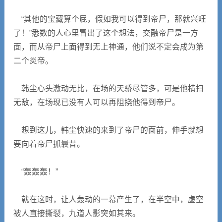
“其他的宝藏算个屁，假如我可以得到帝尸，那就兴旺
了！”悉数的人心里冒出了这个想法，交融帝尸是一方
面，而从帝尸上面得到无上神通，他们说不定会成为第
二个炎帝。
韩尘心头激动无比，在场的天骄尽管多，可是他横扫
无敌，在场现已没有人可以再阻挠他得到帝尸。
想到这儿，韩尘快速的来到了帝尸的面前，伸手就想
要向着帝尸抓曩昔。
“轰轰轰！”
就在这时，让人轰动的一幕产生了，在半空中，虚空
被人直接撕裂，九道人影突如其来。