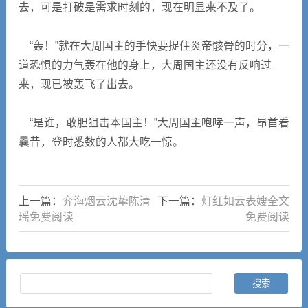
去，可是打破是需求时刻的，现在明显来不及了。
“轰！”就在大周国主的手快要捉住炎帝骸骨的时分，一
道恐惧的力气轰在他的身上，大周国主还没有反响过
来，现已被轰飞了出去。
“是谁，敢胆狙击本国主！”大周国主咆哮一声，昂首看
曩昔，登时悉数的人都大吃一惊。
上一篇：
弈海烟云沈挚陈清
下一篇：
灯红如云表嫂全文
瑶免费阅读
免费阅读