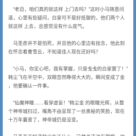
“老迈，咱们真的就这样 上门去吗？”这时小马随意问
道，心里有些疑问，白家可不是好抵御的，他们两个人
就这样 上去，总感觉没有什么底气。
马圣彦并不是怕死，并且他的心里边有挂念，他此刻
在怀念着曹雪云，不知道佳人现在还好吗？
“小马，你定心吧，我有掌握，只是戋戋的白家罢了！”
韩尘飞在半空中，双眼忽然睁得大大的，瞬间变成了金
，他要确认一件事。
“仙魔神瞳……看穿虚妄！”韩尘金 的眼瞳光辉，从整
个神帝城扫过，嘴角不由呈现了一丝奥秘的笑脸，现在
十万年曩昔了，神帝城仍是没变。