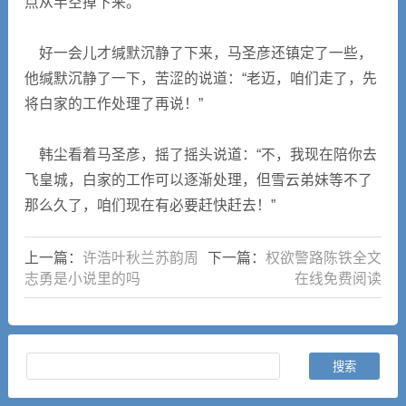
点从半空掉下来。
好一会儿才缄默沉静了下来，马圣彦还镇定了一些，
他缄默沉静了一下，苦涩的说道：“老迈，咱们走了，先
将白家的工作处理了再说！”
韩尘看着马圣彦，摇了摇头说道：“不，我现在陪你去
飞皇城，白家的工作可以逐渐处理，但雪云弟妹等不了
那么久了，咱们现在有必要赶快赶去！”
上一篇：
许浩叶秋兰苏韵周
下一篇：
权欲警路陈铁全文
志勇是小说里的吗
在线免费阅读