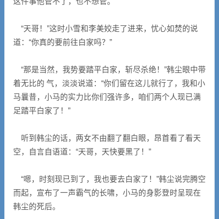
这件事他管不了，也不想管。
“天哥！”这时小雪和李美姣走了进来，忧心如焚的说
道：“你真的要前往白家吗？”
“那是当然，我势要踏平白家，斩尽杀绝！”韩尘眼中带
着无比的 气，淡淡说道：“你们留在这儿就行了，我和小
马曩昔，小马的实力比你们强许多，咱们两个人现已满
足踏平白家了！”
听到韩尘的话，两女不由翻了翻白眼，昂首看了看天
空，自言自语道：“天哥，天快要黑了！”
“嗯，时刻现已到了，我也要去白家了！”韩尘说完腾空
而起，宣布了一声霸气的长啸，小马的身影登时呈现在
韩尘的死后。