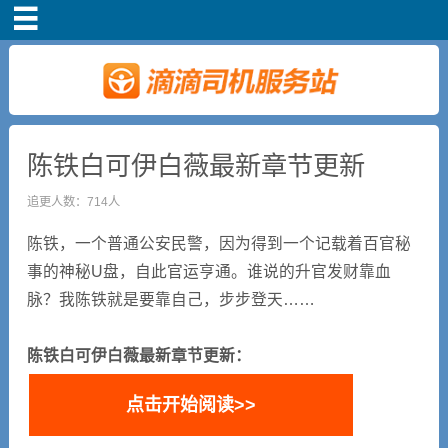
首页
司机注册
新手指导
陈铁白可伊白薇最新章节更新
追更人数：714人
奖励政策
陈铁，一个普通公安民警，因为得到一个记载着百官秘
滴滴车主司机端下
事的神秘U盘，自此官运亨通。谁说的升官发财靠血
载
脉？我陈铁就是要靠自己，步步登天……
小说短剧
陈铁白可伊白薇最新章节更新：
点击开始阅读>>