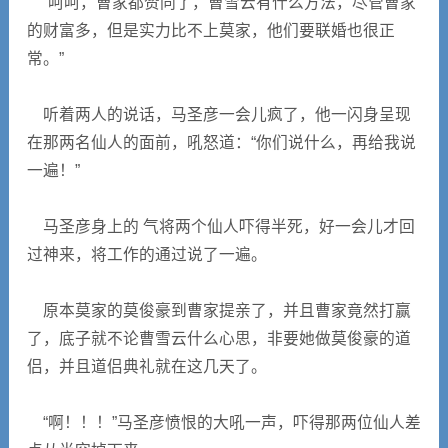
“呵呵，曹家都赞同了，曹雪云有什么方法，尽管曹家
的财富多，但是实力比不上莫家，他们要联婚也很正
常。”
听着两人的说话，马圣彦一会儿疯了，他一闪身呈现
在那两名仙人的面前，吼怒道：“你们说什么，再给我说
一遍！”
马圣彦身上的 气将两个仙人吓得半死，好一会儿才回
过神来，将工作的通过说了一遍。
原本莫家的莫俊豪到曹家提亲了，并且曹家竟然打赢
了，底子就不论曹雪云什么心思，非要她做莫俊豪的道
侣，并且道侣典礼就在这几天了。
“啊！！！”马圣彦愤恨的大吼一声，吓得那两位仙人差