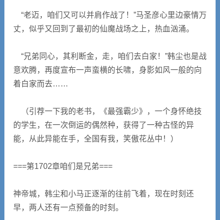
“老迈，咱们又可以并肩作战了！”马圣彦心里边豪情万
丈，似乎又回到了最初的仙魔战场之上，热血汹涌。
“兄弟同心，其利断金，走，咱们去白家！”韩尘也是战
意欢腾，再度宣布一声蛮横的长啸，身影如风一般的向
着白家而去……
（引荐一下我的老书，《最强霸少》，一个身怀绝技
的学生，在一次倒运的偶然种，获得了一种古怪的异
能，从此异能在手，全国有我，笑傲花丛中！）
===第1702章咱们是兄弟===
神帝城，韩尘和小马正逐渐的往前飞着，现在时刻还
早，两人还有一点预备的时刻。