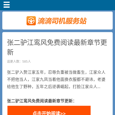
首页
司机注册
新手指导
张二驴江鸾风免费阅读最新章节更
新
奖励政策
追更人数：585人
滴滴车主司机端下
张二驴入赘江家五年，忍辱负重被当做畜生，江家众人
载
不把他当人，江家九凤当着他面换衣服都不避讳，老婆
给他生了野种，五年之后逆袭崛起，打脸江家众人...
小说短剧
张二驴江鸾风免费阅读最新章节更新：
点击开始阅读>>