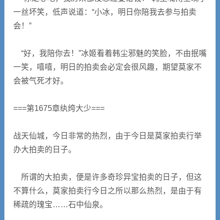
一丝坏笑，低声说道：“小冰，明日你陪我去参与拍卖
会！”
“好，我陪你去！”冰姬看着韩尘邪魅的笑脸，不由抿嘴
一笑，嘻嘻，明日的拍卖会必定会很风趣，期望莫家不
会被气死才好。
===第1675章纨绔大少===
战天仙城，今日非常的热烈，由于今日是莫家拍卖行举
办大拍卖的日子。
所谓的大拍卖，便是许多奇珍异宝拍卖的日子，但这
不算什么，莫家拍卖行今日之所以那么热烈，是由于有
稀疏的瑰宝……石中仙泉。