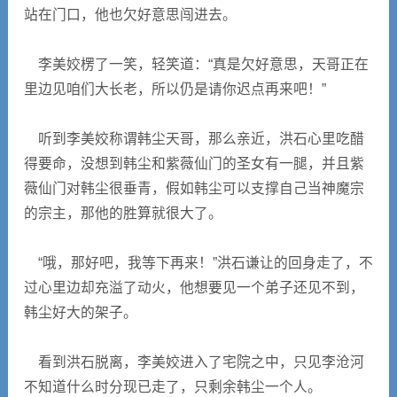
站在门口，他也欠好意思闯进去。
李美姣楞了一笑，轻笑道：“真是欠好意思，天哥正在
里边见咱们大长老，所以仍是请你迟点再来吧！”
听到李美姣称谓韩尘天哥，那么亲近，洪石心里吃醋
得要命，没想到韩尘和紫薇仙门的圣女有一腿，并且紫
薇仙门对韩尘很垂青，假如韩尘可以支撑自己当神魔宗
的宗主，那他的胜算就很大了。
“哦，那好吧，我等下再来！”洪石谦让的回身走了，不
过心里边却充溢了动火，他想要见一个弟子还见不到，
韩尘好大的架子。
看到洪石脱离，李美姣进入了宅院之中，只见李沧河
不知道什么时分现已走了，只剩余韩尘一个人。