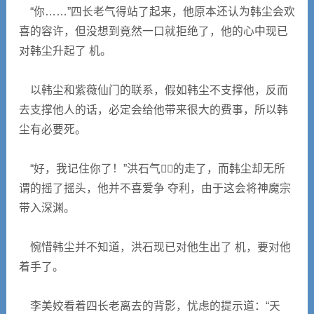
“你……”四长老气得站了起来，他原本还认为韩尘会欢
喜的容许，但没想到竟然一口就拒绝了，他的心中现已
对韩尘升起了 机。
以韩尘和紫薇仙门的联系，假如韩尘不支撑他，反而
去支撑他人的话，必定会给他带来很大的费事，所以韩
尘有必要死。
“好，我记住你了！”洪石气的走了，而韩尘却无所
谓的摇了摇头，他并不喜爱争 夺利，由于这会将神魔宗
带入深渊。
惋惜韩尘并不知道，洪石现已对他生出了 机，要对他
着手了。
李美姣看着四长老离去的背影，忧虑的提示道：“天