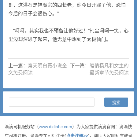
哥，这洪石是神魔宗的四长老，你今日开罪了他，恐怕
今后的日子会很伤心。”
“呵呵，其实我也不预备让他好过！”韩尘呵呵一笑，心
里边却深思了起来，他无意中想到了太极仙门。
上一篇：
秦天明白薇小说全
下一篇：
缠情杨凡和女主的
文免费阅读
最新章节免费阅读
滴滴司机服务站（
www.didiabc.com
）为大家提供滴滴官网：滴滴快
车司机注册、滴滴专车司机注册(
点击注册>>
)。帮助大家顺利完成滴