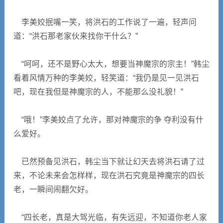
李美姣抿嘴一笑，将洪石的工作说了一遍，轻声问
道：“洪石那老家伙来找你干什么？”
“呵呵，还不是野心太大，想要当神魔宗的宗主！”韩尘
看着风情万种的李美姣，轻笑道：“我仍是见一见洪石
吧，现在我但是神魔宗的人，不能那么没礼貌！”
“哦！”李美姣点了允许，那对神魔宗的争 夺利没有什
么爱好。
已然预备见洪石，韩尘当下就让幻天去将洪石请了过
来，不论未来会怎样样，现在洪石究竟是神魔宗的四长
老，一瞬间闹翻欠好。
“四长老，真是大驾光临，有失远迎，不知道你老人家