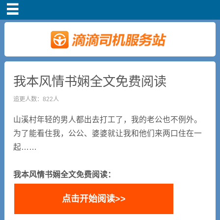
首页
司机注册
新手指导
我本风情书娴全文免费阅读
追更人数：822人
奖励政策
山溪村年轻的男人都出去打工了，我的老公也不例外。
滴滴车主司机端下
为了能看住我，公公、婆婆就让我和他们来两口住在一
载
起……
小说短剧
我本风情书娴全文免费阅读：
点击开始阅读>>