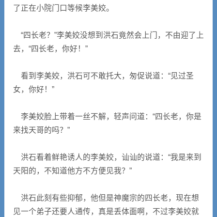
了正在小院门口等候李美姣。
“四长老？”李美姣没想到洪石竟然会上门，不由迎了上
去，“四长老，你好！”
看到李美姣，洪石可不敢托大，匆促说道：“见过圣
女，你好！”
李美姣脸上带着一丝不解，轻声问道：“四长老，你是
来找天哥的吗？”
洪石看着鲜艳诱人的李美姣，讪讪的说道：“我是来到
天阳的，不知道他方不方便见我？”
洪石此刻有些抑郁，他但是神魔宗的四长老，现在想
见一个弟子还要人通传，真是丢体面啊，不过李美姣就