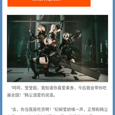
“呵呵，莹莹姐，我知道你喜爱美食，今后我会带你吃
遍全国！”韩尘溺爱的说道。
“去，你当我是吃货啊！”纪柳莹娇嗔一声，正想和韩尘