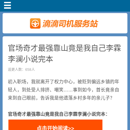
首页
司机注册
新手指导
官场奇才最强靠山竟是我自己李霖
李澜小说完本
奖励政策
追更人数：658人
滴滴车主司机端下
初入职场，我就离开了权力中心，被贬到偏远乡镇的年
载
轻人，到处受人排挤、嘲笑……事到如今，首长竟亲自
来到自己眼前，告诉我是他遗落乡村多年的亲儿子？
小说短剧
官场奇才最强靠山竟是我自己李霖李澜小说完本：
点击开始阅读>>