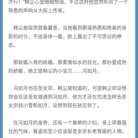
才行！”韩尘心里暗暗想道，不过这时他忽然听到了一个
熟悉的声响从大街上传来。
韩尘匆促昂首看曩昔，当他看到那道熟悉和绝美的身
影的时分，不由身体一震，脸上露出了不可思议的神
态。
那妩媚入骨的妩媚，那柔情似水的目光，那妙曼成熟
的娇躯，她正是韩尘的小宝贝……冯如月。
冯如月也在圣女宗，韩尘是知道的，可是韩尘却没想
到会在这圣女城遇到冯如月，他方才还在忧虑怎样去圣
女宗找小雪和如月，没想到现在就见到了。
在冯如月的身旁，还有一个美艳的少妇，身上带着强
壮的气味，看姿态至少应该是圣女宗长老等级的人物。