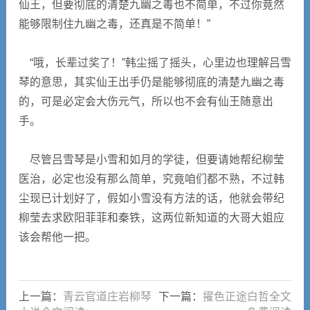
仙王，但要彻底的清楚九幽之毒也不简单，不过你竟然
能够限制住九幽之毒，还真是不简单！”
“哦，长辈过奖了！”韩尘摇了摇头，心里边也理解吕雪
琴的意思，其实仙王出手仍是能够彻底的清楚九幽之毒
的，可是必定会大伤元气，所以也不会有仙王随意出
手。
尽管吕雪琴是小雪和如月的学徒，但要请她帮纪柳莹
医治，必定也没有那么简单，究竟咱们都不熟，不过韩
尘现已计划好了，假如小雪没有方法的话，他就会带纪
柳莹去求欧阳菲菲和秦铁，这两位新知道的大哥大姐应
该会帮他一把。
上一篇：
青云官道庄岩柳琴
下一篇：
擢色正途白哲全文