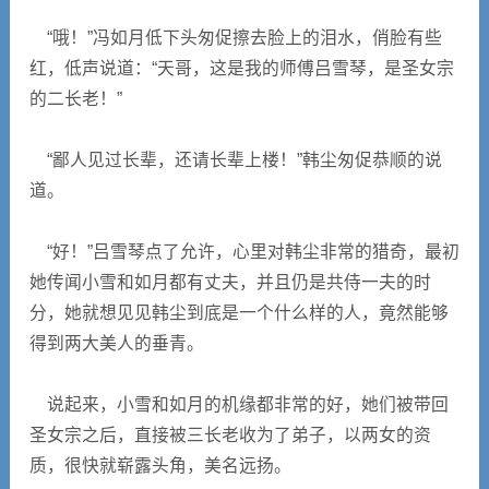
“哦！”冯如月低下头匆促擦去脸上的泪水，俏脸有些
红，低声说道：“天哥，这是我的师傅吕雪琴，是圣女宗
的二长老！”
“鄙人见过长辈，还请长辈上楼！”韩尘匆促恭顺的说
道。
“好！”吕雪琴点了允许，心里对韩尘非常的猎奇，最初
她传闻小雪和如月都有丈夫，并且仍是共侍一夫的时
分，她就想见见韩尘到底是一个什么样的人，竟然能够
得到两大美人的垂青。
说起来，小雪和如月的机缘都非常的好，她们被带回
圣女宗之后，直接被三长老收为了弟子，以两女的资
质，很快就崭露头角，美名远扬。