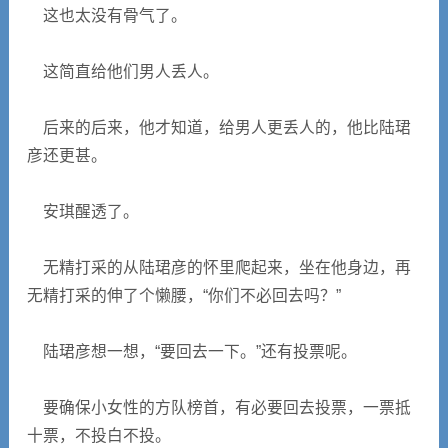
这也太没有骨气了。
这简直给他们男人丢人。
后来的后来，他才知道，给男人更丢人的，他比陆珺
彦还更甚。
安琪醒透了。
无精打采的从陆珺彦的怀里爬起来，坐在他身边，再
无精打采的伸了个懒腰，“你们不必回去吗？”
陆珺彦想一想，“要回去一下。”还有投票呢。
要确保小女性的方队榜首，有必要回去投票，一票抵
十票，不投白不投。