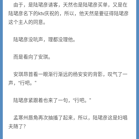
由于，是陆珺彦请客，天然也是陆珺彦买单，又是在
陆珺彦名下的ktv庆祝的，所以，他天然是要征得陆珺彦
这个主人的同意。
陆珺彦没吭声，理都没理他。
而是看向了安琪。
安琪昂首看一眼渐行渐远的杨安安的背影，叹气了一
声，“行吧。”
陆珺彦紧跟着也来了一句，“行吧。”
孟寒州唇角再次抽搐了起来，所以，陆珺彦这是妇唱
夫随了？