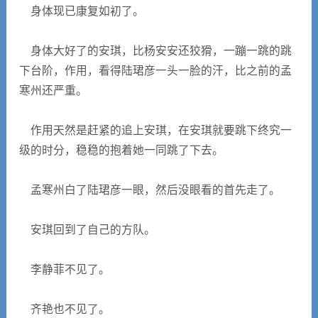
身体现已康复如初了。
身体大好了的安琪，比杨安安还狡猾，一蹦一跳的跳
下台阶，作用，看得陆珺彦一头一脸的汗，比之前的孟
寒州还严重。
作用天然是赶紧的追上安琪，在安琪就要跳下终究一
级的时分，稳稳的抱着她一同跳了下去。
孟寒州白了陆珺彦一眼，然后没眼看的首先走了。
安琪回到了自己的方队。
李静菲不见了。
齐艳也不见了。