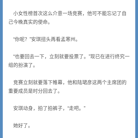
小女性榜首次这么介意一场竞赛，他可不能忘记了自
己今晚真实的使命。
“你呢？”安琪扭头再看孟寒州。
“也要回去一下，立刻就要投票了。”现已在进行终究一
组的扮演了。
竞赛立刻就要落下帷幕，他和陆珺彦这两个主席团的
重要成员是时分回去了。
安琪动身，拍了拍裤子，“走吧。”
她好了。