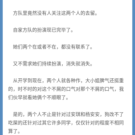
方队里竟然没有人关注这两个人的去留。
自家方队的扮演现已完毕了。
她们两个在或者不在，都没有联系了。
又不需求她们持续扮演，消失就消失。
从开学到现在，两个人就各种作，大小姐脾气还挺重
的，时不时的对这个不屑的口气对那个不屑的口气，我
们伙早就看她俩个不顺眼了。
是的，两个人不止是针对过安琪和杨安安，狗改不了
吃屎的还针对过其它许多同学，仅仅针对的程度不相同
算了。