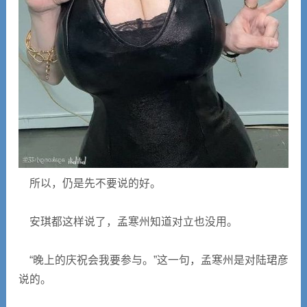
所以，仍是先不要说的好。
安琪都这样说了，孟寒州知道对立也没用。
“晚上的庆祝会我要参与。”这一句，孟寒州是对陆珺彦
说的。