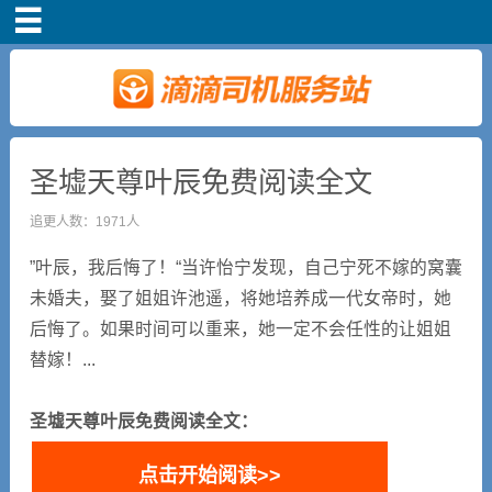
首页
司机注册
新手指导
圣墟天尊叶辰免费阅读全文
追更人数：1971人
奖励政策
”叶辰，我后悔了！“当许怡宁发现，自己宁死不嫁的窝囊
滴滴车主司机端下
未婚夫，娶了姐姐许池遥，将她培养成一代女帝时，她
载
后悔了。如果时间可以重来，她一定不会任性的让姐姐
替嫁！...
小说短剧
圣墟天尊叶辰免费阅读全文：
点击开始阅读>>