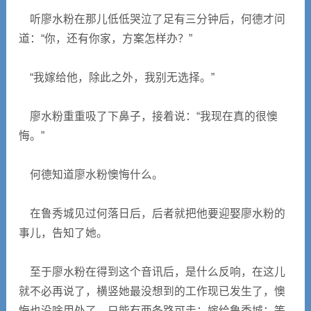
听廖水粉在那儿低低哭泣了足有三分钟后，何德才问
道：“你，还有你家，方案怎样办？”
“我嫁给他，除此之外，我别无选择。”
廖水粉重重吸了下鼻子，接着说：“我现在真的很懊
悔。”
何德知道廖水粉懊悔什么。
在鲁秀城见过何落日后，后者就把他要迎娶廖水粉的
事儿，告知了她。
至于廖水粉在得到这个音讯后，是什么反响，在这儿
就不必再说了，横竖她最没想到的工作现已发生了，懊
悔也没啥用处了，只能有两条路可走：嫁给鲁秀城；等