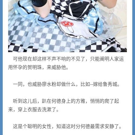
可他现在却这样不声不响的不见了，只能阐明人家运
用怀孕的贺明珠，来威胁他。
一同，也威胁廖水粉却做什么，比如--嫁给鲁秀城。
听到这儿后，趴在何德身上的方雅，悄悄的爬了起
来，穿上衣服去洗漱了。
这是个聪明的女性，知道这时分何德最需求安静了。