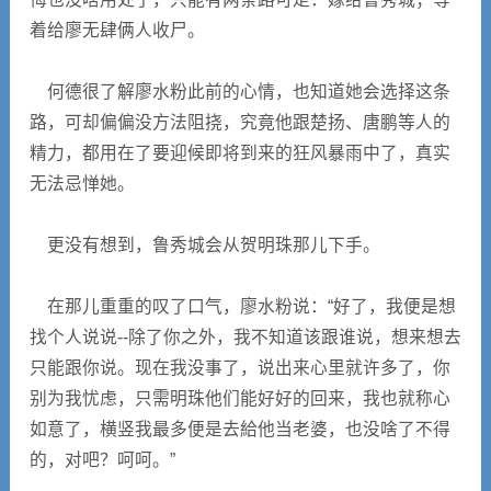
着给廖无肆俩人收尸。
何德很了解廖水粉此前的心情，也知道她会选择这条
路，可却偏偏没方法阻挠，究竟他跟楚扬、唐鹏等人的
精力，都用在了要迎候即将到来的狂风暴雨中了，真实
无法忌惮她。
更没有想到，鲁秀城会从贺明珠那儿下手。
在那儿重重的叹了口气，廖水粉说：“好了，我便是想
找个人说说--除了你之外，我不知道该跟谁说，想来想去
只能跟你说。现在我没事了，说出来心里就许多了，你
别为我忧虑，只需明珠他们能好好的回来，我也就称心
如意了，横竖我最多便是去給他当老婆，也没啥了不得
的，对吧？呵呵。”