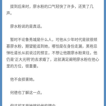
提到后来时，廖水粉的口气轻快了许多，还笑了几
声。
廖水粉说的是真话。
暂时不论鲁秀城是什么人，可他从少年时代是就很倾
慕廖水粉，期望能追到她，哪怕是在身份走漏，黑袍忌
惮杜道长从前说过的预言，不想让他跟廖水粉来往，他
仍是‘正大光明’的去求婚了，这就满足阐明廖水粉在他心
里的方位，很重要。
他不会损害她。
何德也了解这一点。
但这却不是她嫁给他的理由。