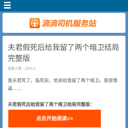
首页
司机注册
新手指导
夫君假死后给我留了两个暗卫结局
完整版
奖励政策
追更人数：2885人
滴滴车主司机端下
我夫君死了。临死前，他说给我留了两个暗卫。我很懵
载
逼……
小说短剧
夫君假死后给我留了两个暗卫结局完整版：
点击开始阅读>>