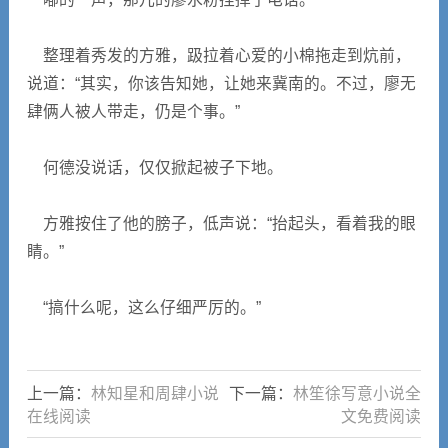
整理着秀发的方雅，趿拉着心爱的小棉拖走到炕前，
说道：“其实，你该告知她，让她来冀南的。不过，廖无
肆俩人被人带走，仍是个事。”
何德没说话，仅仅掀起被子下地。
方雅按住了他的膀子，低声说：“抬起头，看着我的眼
睛。”
“搞什么呢，这么仔细严厉的。”
上一篇：
林知星和周肆小说
下一篇：
林笙徐写意小说全
在线阅读
文免费阅读