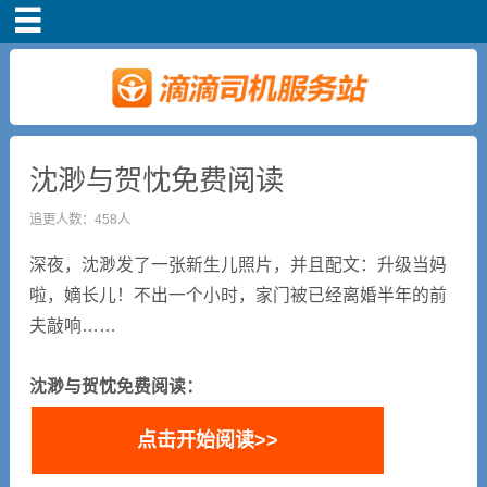
首页
司机注册
新手指导
沈渺与贺忱免费阅读
追更人数：458人
奖励政策
深夜，沈渺发了一张新生儿照片，并且配文：升级当妈
滴滴车主司机端下
啦，嫡长儿！不出一个小时，家门被已经离婚半年的前
载
夫敲响……
小说短剧
沈渺与贺忱免费阅读：
点击开始阅读>>