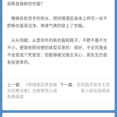
穿那身簇新的衣服？
略微有些烫手的热水，把何德酒后身体上终究一丝不
舒畅也驱逐洁净，神清气爽的穿上了衣服。
从头到脚，从里到外的新衣服和鞋子，不肥不瘦不大
不小，便是依照何德的体型买来的：很好，不论究竟会
不会变成个死宦官，但能够被沈狼主关心，高先生仍是
有些侥幸的。
上一篇：
《带球跑后贺总每
下一篇：
无目国手徐天王欣
天应聘当爹》沈渺贺忱小说
茹小说在线阅读
免费阅读