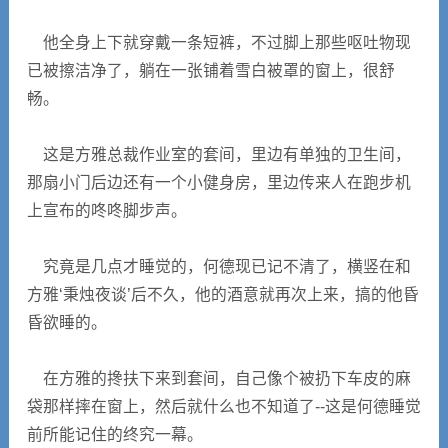
他全身上下就穿戴一条短裤，不过脚上那些呕吐物现
已被擦洁净了，躺在一张铺着雪白被罩的窗上，很舒
畅。
这是方雅总裁作业室的套间，里边有单独的卫生间，
那扇小门后边还有一个小健身房，里边传来人在跑步机
上宣布的咚咚脚步声。
究竟是几点才睡觉的，何德现已记不清了，横竖在和
方雅‘秉烛夜谈’后不久，他的酒意就再次上来，搞的他昏
昏欲睡的。
在方雅的搀扶下来到套间，自己像个被扔下车皮的麻
袋那样摔在窗上，然后就什么也不知道了--这是何德睡觉
前所能记住的终究一幕。