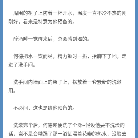
周围的柜子上防着一杯开水，温度一直不冷不热的刚
刚好，看来是特意为他预备的。
醉酒睡一觉醒来后，总会感到渴的。
何德把水一饮而尽，精力顿时一振，抬脚下了地，走
进了洗手间。
洗手间内墙面上的架子上，摆放着一套簇新的洗漱
用。
不必问，这也是给他预备的。
洗漱完毕后，何德趁便洗了个澡--假设他要不洗澡的
话，岂不是会糟蹋了那一浴缸漂着花瓣的热水，没脸去