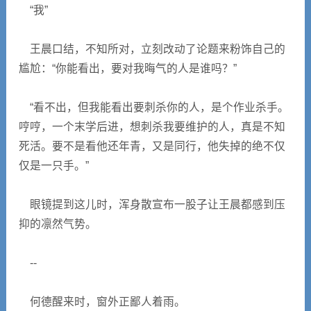
“我”
王晨口结，不知所对，立刻改动了论题来粉饰自己的
尴尬：“你能看出，要对我晦气的人是谁吗？”
“看不出，但我能看出要刺杀你的人，是个作业杀手。
哼哼，一个末学后进，想刺杀我要维护的人，真是不知
死活。要不是看他还年青，又是同行，他失掉的绝不仅
仅是一只手。”
眼镜提到这儿时，浑身散宣布一股子让王晨都感到压
抑的凛然气势。
--
何德醒来时，窗外正鄙人着雨。