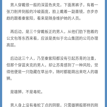
男人穿戴很一般的深蓝色夹克，下面黑裤子，有着一
张刀削斧刻般的冷峻面庞，脸上戴着一副墨镜，亦步亦
趋的跟着秦紫阳，看来是随身维护她的人员。
再后边，是三个穿戴板正的男人，从他们肋下抱着的
公文包等东西来看，应该是类似于北山集团的公司办理
高层。
后边这三个人，乃至秦紫阳都没有引起苏青的注重，
但那个穿蓝夹克的男人，却让苏青感到了一种风险，觉
得他便是一只隐藏在草丛中，随时都能跳出来吃人的雄
狮。
是雄狮，不是毒蛇。
男人身上没有毒蛇丁点的阴狠，只需雄狮般那样的刚