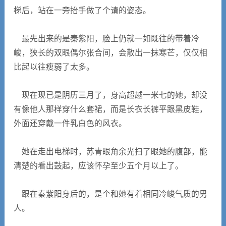
梯后，站在一旁抬手做了个请的姿态。
最先出来的是秦紫阳，脸上仍就一如既往的带着冷
峻，狭长的双眼偶尔张合间，会散出一抹寒芒，仅仅相
比起以往瘦弱了太多。
现在现已是阴历三月了，身高超越一米七的她，却没
有像他人那样穿什么套裙，而是长衣长裤平跟黑皮鞋，
外面还穿戴一件乳白色的风衣。
她在走出电梯时，苏青眼角余光扫了眼她的腹部，能
清楚的看出鼓起，应该怀孕至少五个月以上了。
跟在秦紫阳身后的，是个和她有着相同冷峻气质的男
人。