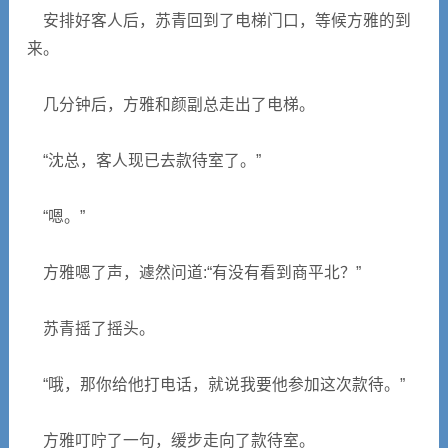
安排好客人后，苏青回到了电梯门口，等候方雅的到
来。
几分钟后，方雅和颜副总走出了电梯。
“沈总，客人现已去款待室了。”
“嗯。”
方雅嗯了声，遽然问道:“有没有看到商平北？”
苏青摇了摇头。
“哦，那你给他打电话，就说我要他参加这次款待。”
方雅叮咛了一句，缓步走向了款待室。