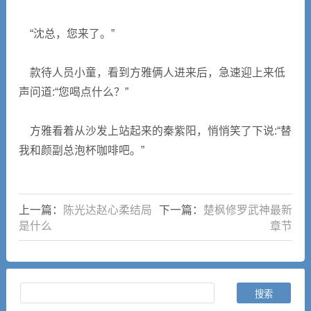
“沈总，您来了。”
款待人员小童，看到方雅俩人进来后，急速迎上来低
声问道:“您喝点什么？”
方雅看着从沙发上站起来的秦紫阳，悄悄笑了下说:“替
我和颜副总泡杯咖啡吧。”
上一篇：
陈光达赵心柔结局
下一篇：
楚枫修罗武神最新
是什么
章节