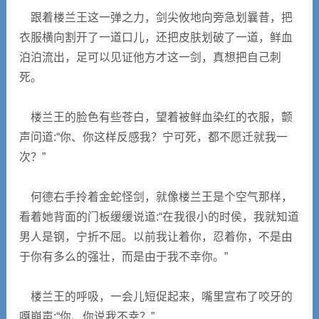
跟着楼兰王这一弹之力，剑尖攸地向旁急划曩昔，把
衣服横向割开了一道口儿，还把皮肤划破了一道，鲜血
泊泊流出，足可以见证他方才这一剑，真想把自己刺
死。
楼兰王的脸色有些苍白，望着被鲜血染红的衣服，颤
声问道:“你、你这样反感我？宁可死，都不愿迁就我一
次？”
何德右手拎着金蛇怪剑，就像楼兰王是个空气那样，
看着她背面的门板缓缓说道:“在我很小的时侯，我就知道
男人是钢，宁折不屈。以前我让着你，忍着你，不是由
于你有多么的强壮，而是由于我不幸你。”
楼兰王的呼吸，一会儿短促起来，嘴里宣布了咬牙的
嘎崩声:“你、你说我不幸？”