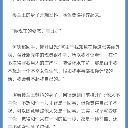
楼兰王的身子开端发抖，脸色变得狰狞起来。
“你现在的姿态，真丑。”
何德缩回手，挪开目光:“就由于我知道在你这张美丽外
表，强壮躯壳中的魂灵很不幸，所以我才让着你，在许
多次得罪我男人的庄严时，装做杯水车薪，那是由于我
不想惹一个不幸女性生气，假如我事事都和你计较的
话，我会看不起我自己的。”
擦着楼兰王颤抖的身子，何德走到门前拉开门:“他人不
幸你，不想和你一般才智是一回事，但你觉得自己了不
起，可以随意糟蹋他人又是一回事。其实，我早就受够
了你，觉得和你呆在一同的每一秒，都是一种煎熬，还
真不如索性死了拉倒。”