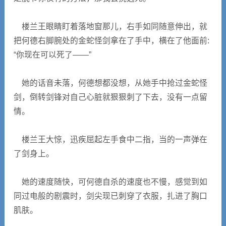
楼兰王眼睛盯着落地窗那儿，右手如同随意伸出，就
把何德右脚腕处的金蛇怪剑拿在了手中，横在了他面前:
“你现在可以死了――”
她的话音未落，何德想都没想，从她手中抢过金蛇怪
剑，倒转剑锋对自己心脏就狠狠刺了下去，没有一点留
情。
楼兰王大惊，迅疾屈起左手食中二指，当的一声弹在
了剑身上。
她的速度随快，可何德自杀的速度也不慢，感觉到如
同过电般的剧震时，剑尖现已刺穿了衣服，扎进了胸口
肌肤。