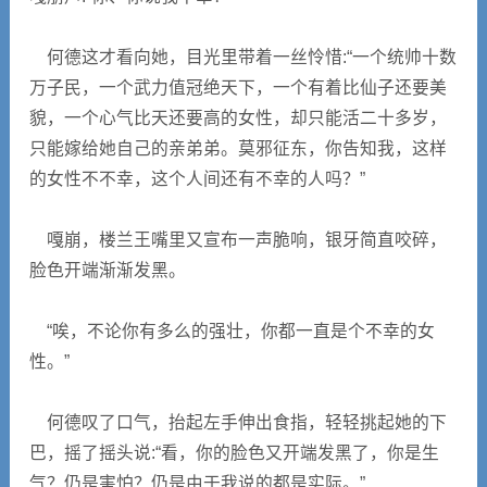
何德这才看向她，目光里带着一丝怜惜:“一个统帅十数
万子民，一个武力值冠绝天下，一个有着比仙子还要美
貌，一个心气比天还要高的女性，却只能活二十多岁，
只能嫁给她自己的亲弟弟。莫邪征东，你告知我，这样
的女性不不幸，这个人间还有不幸的人吗？”
嘎崩，楼兰王嘴里又宣布一声脆响，银牙简直咬碎，
脸色开端渐渐发黑。
“唉，不论你有多么的强壮，你都一直是个不幸的女
性。”
何德叹了口气，抬起左手伸出食指，轻轻挑起她的下
巴，摇了摇头说:“看，你的脸色又开端发黑了，你是生
气？仍是害怕？仍是由于我说的都是实际。”