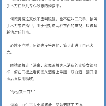
手术刀在那儿专心致志的修指甲。
何德觉得这家伙不应叫眼镜，也不应叫三只手，该叫
手术刀或许指甲，由于他对这两种东西的重视，应该超
越他对任何事。
心境不咋样，何德也没答理他，箭步走进了自己客
房。
眼镜跟着走了进来，就像追着客人消费的卖笑女郎那
样，倚在门板上看何德从酒柜上拿起一瓶白酒，翻开瓶
盖后直接用嘴吹。
“你也来一口？”
何德一口气下去小半瓶后，举着酒瓶子问道。