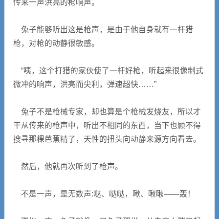
传来一声洪亮的枪响声。
兔子能够听出这是枪声，是由于他自身就有一杆猎
枪，对枪的动静很敏感。
“咦，这个打猎的家伙使了一杆好枪，听起来很像制式
微冲的响声，洪亮而尖利，弹速超快……”
兔子不是枪械专家，却也算是个枪械发烧友，所以才
干从传来的枪声中，听出不相同的东西，当下也顾不得
搜寻那棵芭蕉精了，天性的扭头向动静来源方向看去。
然后，他就再次听到了枪声。
不是一声，是无数声:哒、哒哒，啾、啾啾――轰！