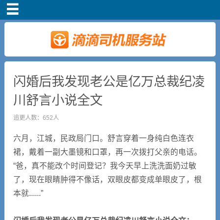
首页
司机注册
新手指导
闪婚后我发现老公是亿万总裁纪凌
川舒言小说全文
奖励政策
追更人数：652人
滴滴车主司机端下
六月，江城，民政局门口。舒言穿着一身纯白色连衣
载
裙，戴着一副大墨镜和口罩，再一次拨打父亲的电话。
“爸，真不能改个时间登记？我今天早上洗洗面奶过敏
小说短剧
了，现在眼睛肿得不像话，双眼皮都变成单眼皮了，根
本就......”