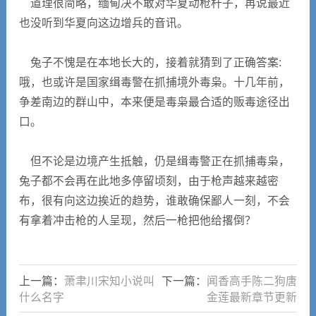
道理很简略，缅甸决不敢对华夏动枪杆子，再说最近
也没听到华夏向这边增兵的音讯。
兔子不愧是在本地长大的，接着就猜到了正确答案:
哦，也或许是国家缉毒警在抓捕境外毒枭。十几年前，
争差南边的群山中，本来便是毒枭最合适的贩毒途径出
口。
但不论是边境产生抵触，仍是缉毒警正在抓捕毒枭，
兔子都不会再在此地多停留顷刻，由于枪声越来越密
布，很有向这边挨近的趋势，谁敢确保鄙人一刻，不会
有拿着冲击枪的人呈现，然后一枪把他给撂倒？
上一篇：
萧聿川宋知小说叫
下一篇：
闻香高手陈二狗唐
什么名字
金莲最新章节更新