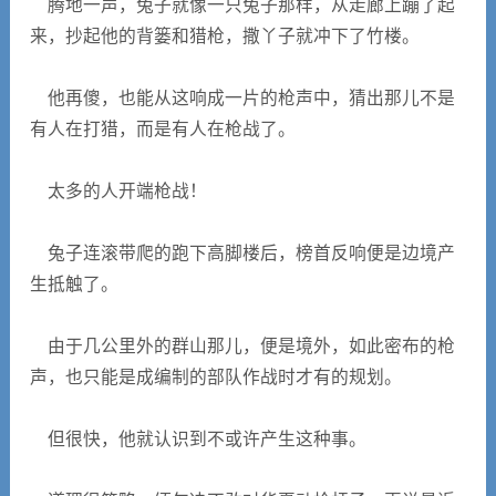
腾地一声，兔子就像一只兔子那样，从走廊上蹦了起
来，抄起他的背篓和猎枪，撒丫子就冲下了竹楼。
他再傻，也能从这响成一片的枪声中，猜出那儿不是
有人在打猎，而是有人在枪战了。
太多的人开端枪战！
兔子连滚带爬的跑下高脚楼后，榜首反响便是边境产
生抵触了。
由于几公里外的群山那儿，便是境外，如此密布的枪
声，也只能是成编制的部队作战时才有的规划。
但很快，他就认识到不或许产生这种事。