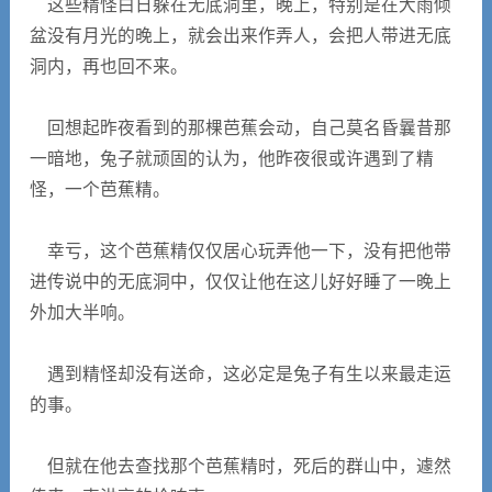
这些精怪白日躲在无底洞里，晚上，特别是在大雨倾
盆没有月光的晚上，就会出来作弄人，会把人带进无底
洞内，再也回不来。
回想起昨夜看到的那棵芭蕉会动，自己莫名昏曩昔那
一暗地，兔子就顽固的认为，他昨夜很或许遇到了精
怪，一个芭蕉精。
幸亏，这个芭蕉精仅仅居心玩弄他一下，没有把他带
进传说中的无底洞中，仅仅让他在这儿好好睡了一晚上
外加大半响。
遇到精怪却没有送命，这必定是兔子有生以来最走运
的事。
但就在他去查找那个芭蕉精时，死后的群山中，遽然