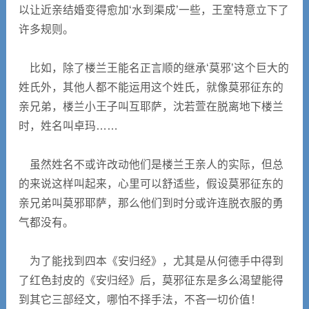
以让近亲结婚变得愈加‘水到渠成’一些，王室特意立下了
许多规则。
比如，除了楼兰王能名正言顺的继承‘莫邪’这个巨大的
姓氏外，其他人都不能运用这个姓氏，就像莫邪征东的
亲兄弟，楼兰小王子叫互耶萨，沈若萱在脱离地下楼兰
时，姓名叫卓玛……
虽然姓名不或许改动他们是楼兰王亲人的实际，但总
的来说这样叫起来，心里可以舒适些，假设莫邪征东的
亲兄弟叫莫邪耶萨，那么他们到时分或许连脱衣服的勇
气都没有。
为了能找到四本《安归经》，尤其是从何德手中得到
了红色封皮的《安归经》后，莫邪征东是多么渴望能得
到其它三部经文，哪怕不择手法，不吝一切价值！