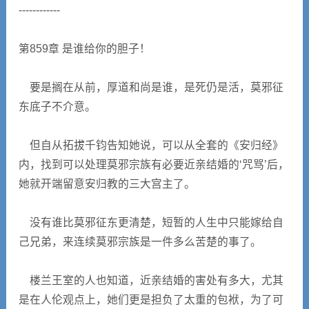
------------
第859章 是谁给你的胆子！
要是搁在从前，厚道和尚是谁，是死仍是活，莫邪征
东底子不介意。
但自从拓拔千钧告知她说，可以从全套的《安归经》
内，找到可以处理莫邪宗族有必要近亲结婚的‘咒骂’后，
她就开端留意安归教的三大宫主了。
没有谁比莫邪征东更清楚，短暂的人生中只能嫁给自
己兄弟，来连续莫邪宗族是一件多么苦楚的事了。
楼兰王室的人也知道，近亲结婚的害处有多大，尤其
是在人伦观点上，她们更是担负了太重的包袱，为了可