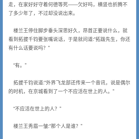
走，在家好好守着何德等死――欠好吗，横竖也折腾不
了多少年了，不过却没说出来。
楼兰王停住脚步垂头深思好久，昂首正要说什么，就
看到拓拔千钧要张嘴说话，于是就问道:“拓跋先生，你还
有什么话要说吗？”
“有。”
拓拔千钧说道:“外界飞龙部还传来一个音讯，说是偶尔
的时机，在京城看到了一个不应活在世上的人。”
“不应活在世上的人？”
楼兰王秀眉一皱:“那个人是谁？”