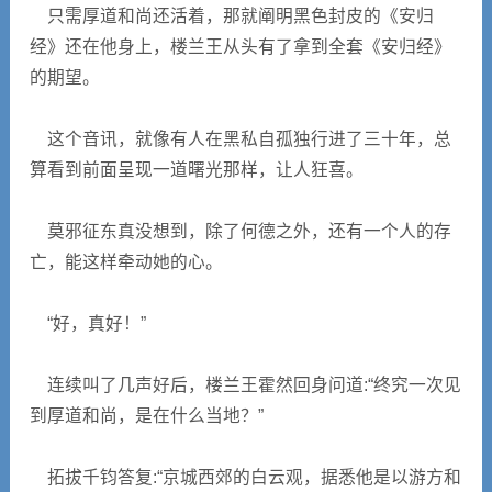
只需厚道和尚还活着，那就阐明黑色封皮的《安归
经》还在他身上，楼兰王从头有了拿到全套《安归经》
的期望。
这个音讯，就像有人在黑私自孤独行进了三十年，总
算看到前面呈现一道曙光那样，让人狂喜。
莫邪征东真没想到，除了何德之外，还有一个人的存
亡，能这样牵动她的心。
“好，真好！”
连续叫了几声好后，楼兰王霍然回身问道:“终究一次见
到厚道和尚，是在什么当地？”
拓拔千钧答复:“京城西郊的白云观，据悉他是以游方和