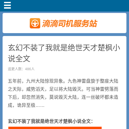
首页
司机注册
新手指导
玄幻不装了我就是绝世天才楚枫小
说全文
奖励政策
追更人数：486人
滴滴车主司机端下
五年前，九州大陆惊现异象。九色神雷盘旋于整座大陆
载
之天际，威势滔天，足以将大陆毁灭。可当神雷劈落而
下后，却忽然消失，莫说毁灭大陆，连一丝破坏都未造
小说短剧
成，诡异至极……
玄幻不装了我就是绝世天才楚枫小说全文：