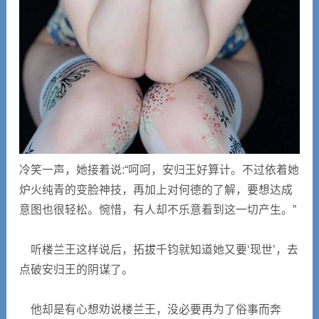
冷笑一声，她接着说:“呵呵，安归王好算计。不过依着她
炉火纯青的变脸神技，再加上对何德的了解，要想达成
意图也很轻松。惋惜，有人却不乐意看到这一切产生。”
听楼兰王这样说后，拓拔千钧就知道她又要‘现世’，去
点破安归王的阴谋了。
他却是有心想劝说楼兰王，没必要再为了俗事而奔